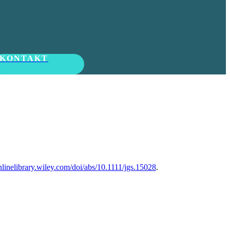
KONTAKT
onlinelibrary.wiley.com/doi/abs/10.1111/jgs.15028
.