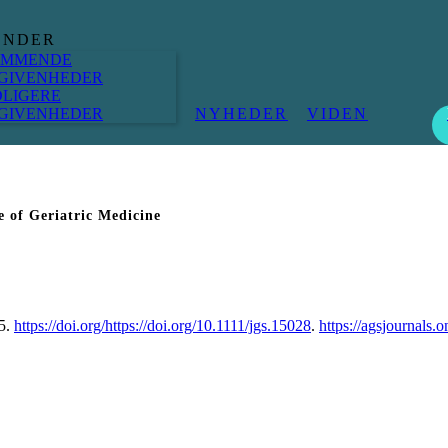
ENDER
MMENDE
GIVENHEDER
DLIGERE
GIVENHEDER
NYHEDER
VIDEN
 of Geriatric Medicine
35.
https://doi.org/https://doi.org/10.1111/jgs.15028
.
https://agsjournals.