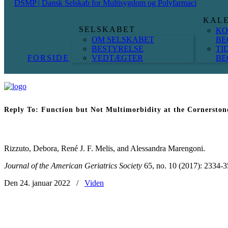
DSMP | Dansk Selskab for Multisygdom og Polyfarmaci
KAL
SELSKABET
KO
OM SELSKABET
BE
BESTYRELSE
TI
FORSIDE
VEDTÆGTER
BE
Reply To: Function but Not Multimorbidity at the Cornerstone
Rizzuto, Debora, René J. F. Melis, and Alessandra Marengoni.
Journal of the American Geriatrics Society
65, no. 10 (2017): 2334-
Den 24. januar 2022
/
Viden