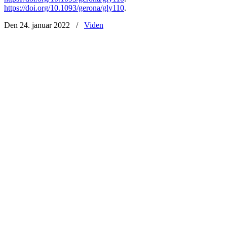
https://doi.org/10.1093/gerona/gly110
.
Den 24. januar 2022
/
Viden