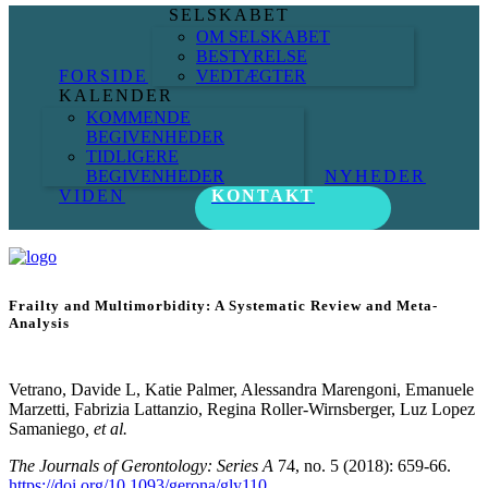
SELSKABET
OM SELSKABET
BESTYRELSE
FORSIDE
VEDTÆGTER
KALENDER
KOMMENDE
BEGIVENHEDER
TIDLIGERE
BEGIVENHEDER
NYHEDER
VIDEN
KONTAKT
Frailty and Multimorbidity: A Systematic Review and Meta-
Analysis
Vetrano, Davide L, Katie Palmer, Alessandra Marengoni, Emanuele
Marzetti, Fabrizia Lattanzio, Regina Roller-Wirnsberger, Luz Lopez
Samaniego
, et al.
The Journals of Gerontology: Series A
74, no. 5 (2018): 659-66.
https://doi.org/10.1093/gerona/gly110
.