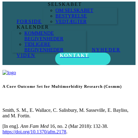
SELSKABET
OM SELSKABET
BESTYRELSE
FORSIDE
VEDTÆGTER
KALENDER
KOMMENDE
BEGIVENHEDER
TIDLIGERE
BEGIVENHEDER
NYHEDER
VIDEN
KONTAKT
A Core Outcome Set for Multimorbidity Research (Cosmm)
Smith, S. M., E. Wallace, C. Salisbury, M. Sasseville, E. Bayliss,
and M. Fortin.
[In eng].
Ann Fam Med
16, no. 2 (Mar 2018): 132-38.
https://doi.org/10.1370/afm.2178
.