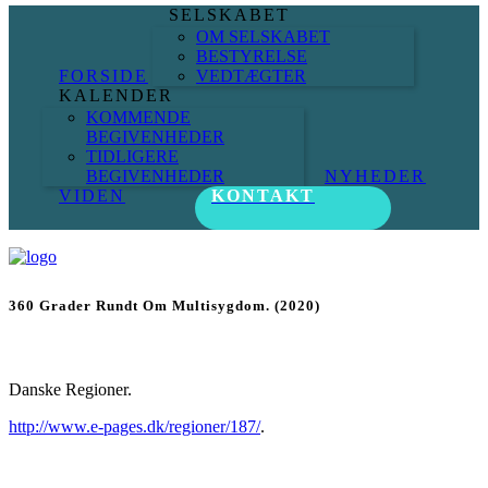
SELSKABET
OM SELSKABET
BESTYRELSE
FORSIDE
VEDTÆGTER
KALENDER
KOMMENDE
BEGIVENHEDER
TIDLIGERE
BEGIVENHEDER
NYHEDER
VIDEN
KONTAKT
360 Grader Rundt Om Multisygdom. (2020)
Danske Regioner.
http://www.e-pages.dk/regioner/187/
.